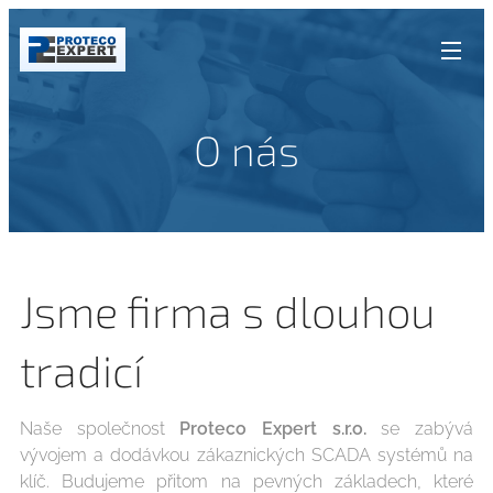
O nás
Jsme firma s dlouhou
tradicí
Naše společnost
Proteco Expert s.r.o.
se zabývá
vývojem a dodávkou zákaznických SCADA systémů na
klíč. Budujeme přitom na pevných základech, které